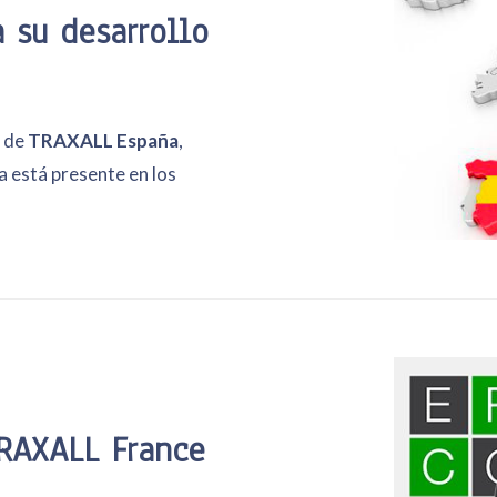
a su desarrollo
e de
TRAXALL España
,
a está presente en los
TRAXALL France