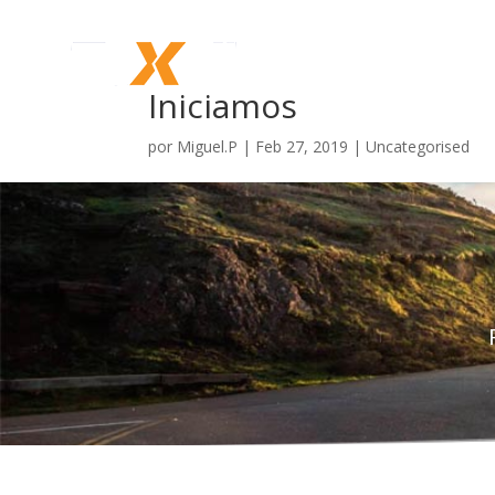
Iniciamos
por
Miguel.P
|
Feb 27, 2019
|
Uncategorised