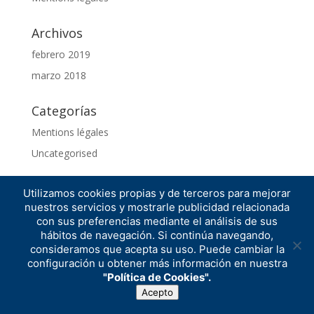
Archivos
febrero 2019
marzo 2018
Categorías
Mentions légales
Uncategorised
Utilizamos cookies propias y de terceros para mejorar
nuestros servicios y mostrarle publicidad relacionada
con sus preferencias mediante el análisis de sus
hábitos de navegación. Si continúa navegando,
Diseñado por
Elegant Themes
| Desarrollado por
consideramos que acepta su uso. Puede cambiar la
WordPress
configuración u obtener más información en nuestra
"Política de Cookies".
Acepto